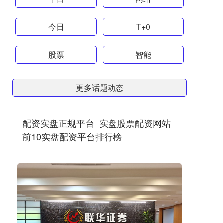
今日
T+0
股票
智能
更多话题动态
配资实盘正规平台_实盘股票配资网站_
前10实盘配资平台排行榜