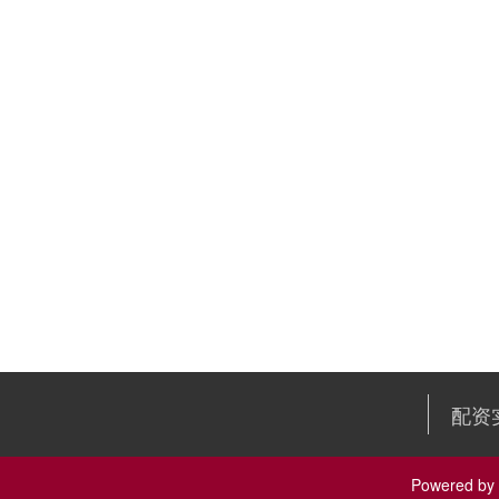
配资
Powered by