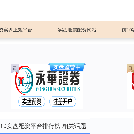
资实盘正规平台
实盘股票配资网站
前1
10实盘配资平台排行榜 相关话题