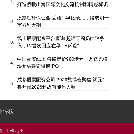
1、
打造侨批出海国际文化交流机制和情感标识
股票杠杆保证金 受贿1.44亿余元，段成刚一
2、
审被判无期
线上股票配资平台查询 起诉茉莉奶白陷争
3、
议，LV首次回应在华“LV诉讼”
中国配资线上 每股定价980港元！万亿光模
4、
块龙头敲定港股IPO
成都股票配资公司 2026数博会聚焦“词元”，
5、
将开设2026超级智能体大赛
排行榜
图
HTML地图