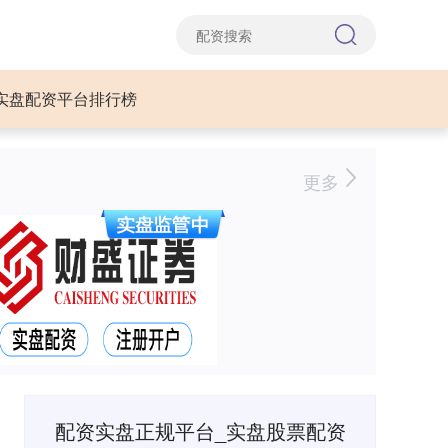
0实盘配资平台排行榜
更多
配资实盘正规平台_实盘股票配资