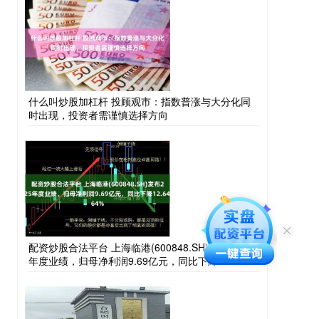
什么叫炒股加杠杆 投顾观市：指数普涨与大分化同
时出现，投资者需谨慎选择方向
配资炒股合法平台 上海临港(600848.SH)发布2025
年度业绩，归母净利润9.69亿元，同比下降12.64%