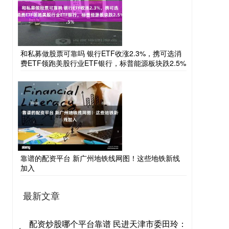
和私募做股票可靠吗 银行ETF收涨2.3%，携可选消
费ETF领跑美股行业ETF银行，标普能源板块跌2.5%
靠谱的配资平台 新广州地铁线网图！这些地铁新线
加入
最新文章
配资炒股哪个平台靠谱 民进天津市委田玲：