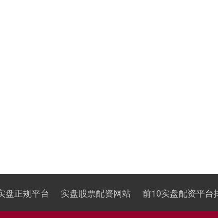
实盘正规平台
实盘股票配资网站
前10实盘配资平台