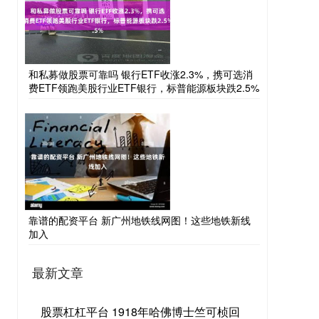
和私募做股票可靠吗 银行ETF收涨2.3%，携可选消
费ETF领跑美股行业ETF银行，标普能源板块跌2.5%
靠谱的配资平台 新广州地铁线网图！这些地铁新线
加入
最新文章
股票杠杠平台 1918年哈佛博士竺可桢回