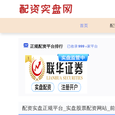
首页
配
正规配资平台排行
已收录
999
+家平台
配资实盘正规平台_实盘股票配资网站_前