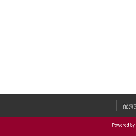
配资
Powered by