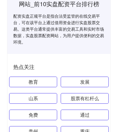
网站_前10实盘配资平台排行榜
配资实盘正规平台是指合法受监管的在线交易平
台，可在该平台上通过借用资金进行实盘股票交
易。这类平台通常提供丰富的交易工具和实时市场
数据，实盘股票配资网站，为用户提供便利的交易
环境。
热点关注
教育
发展
山系
股票有杠杆么
免费
通过
贵州
重庆