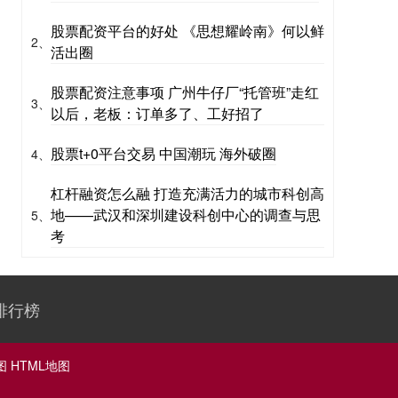
股票配资平台的好处 《思想耀岭南》何以鲜
2、
活出圈
股票配资注意事项 广州牛仔厂“托管班”走红
3、
以后，老板：订单多了、工好招了
股票t+0平台交易 中国潮玩 海外破圈
4、
杠杆融资怎么融 打造充满活力的城市科创高
地——武汉和深圳建设科创中心的调查与思
5、
考
排行榜
图
HTML地图