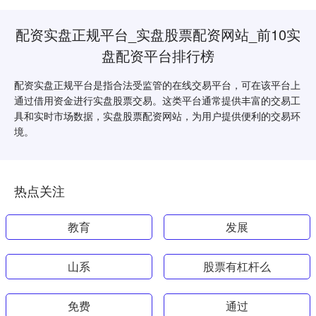
配资实盘正规平台_实盘股票配资网站_前10实
盘配资平台排行榜
配资实盘正规平台是指合法受监管的在线交易平台，可在该平台上
通过借用资金进行实盘股票交易。这类平台通常提供丰富的交易工
具和实时市场数据，实盘股票配资网站，为用户提供便利的交易环
境。
热点关注
教育
发展
山系
股票有杠杆么
免费
通过