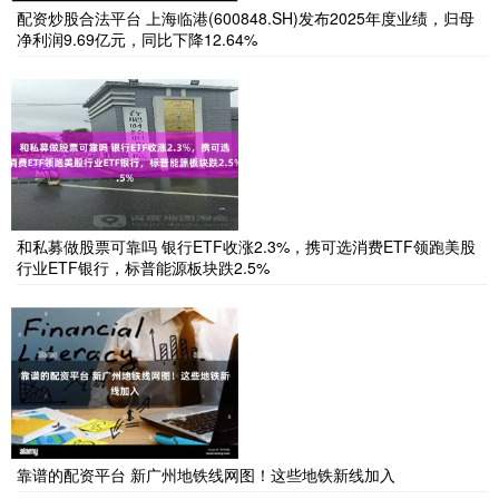
配资炒股合法平台 上海临港(600848.SH)发布2025年度业绩，归母
净利润9.69亿元，同比下降12.64%
和私募做股票可靠吗 银行ETF收涨2.3%，携可选消费ETF领跑美股
行业ETF银行，标普能源板块跌2.5%
靠谱的配资平台 新广州地铁线网图！这些地铁新线加入