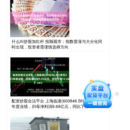
什么叫炒股加杠杆 投顾观市：指数普涨与大分化同
时出现，投资者需谨慎选择方向
配资炒股合法平台 上海临港(600848.SH)发布2025
年度业绩，归母净利润9.69亿元，同比下降12.64%