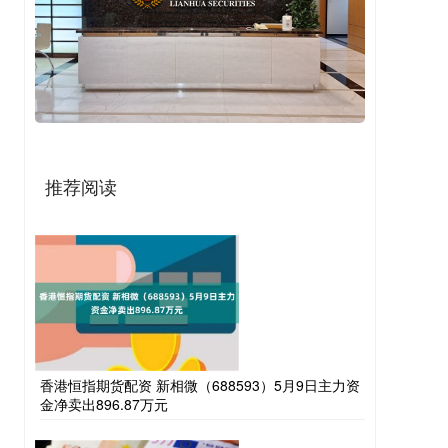
推荐阅读
香港恒指期货配资 新相微（688593）5月9日主力资
金净卖出896.87万元