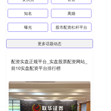
知名
离婚
曝光
股市配资杠杆平台
更多话题动态
配资实盘正规平台_实盘股票配资网站_
前10实盘配资平台排行榜