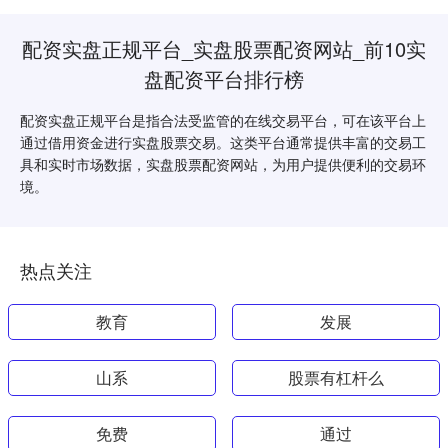
配资实盘正规平台_实盘股票配资网站_前10实
盘配资平台排行榜
配资实盘正规平台是指合法受监管的在线交易平台，可在该平台上
通过借用资金进行实盘股票交易。这类平台通常提供丰富的交易工
具和实时市场数据，实盘股票配资网站，为用户提供便利的交易环
境。
热点关注
教育
发展
山系
股票有杠杆么
免费
通过