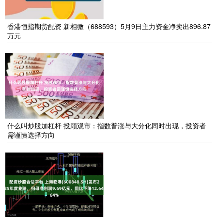
香港恒指期货配资 新相微（688593）5月9日主力资金净卖出896.87
万元
什么叫炒股加杠杆 投顾观市：指数普涨与大分化同时出现，投资者
需谨慎选择方向