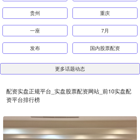
贵州
重庆
一座
7月
发布
国内股票配资
更多话题动态
配资实盘正规平台_实盘股票配资网站_前10实盘配
资平台排行榜