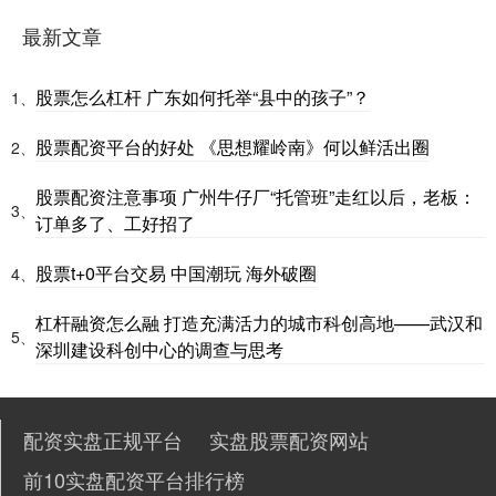
最新文章
股票怎么杠杆 广东如何托举“县中的孩子”？
1、
股票配资平台的好处 《思想耀岭南》何以鲜活出圈
2、
股票配资注意事项 广州牛仔厂“托管班”走红以后，老板：
3、
订单多了、工好招了
股票t+0平台交易 中国潮玩 海外破圈
4、
杠杆融资怎么融 打造充满活力的城市科创高地——武汉和
5、
深圳建设科创中心的调查与思考
配资实盘正规平台
实盘股票配资网站
前10实盘配资平台排行榜