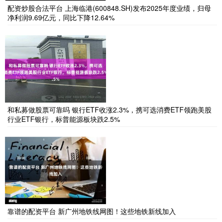
配资炒股合法平台 上海临港(600848.SH)发布2025年度业绩，归母
净利润9.69亿元，同比下降12.64%
和私募做股票可靠吗 银行ETF收涨2.3%，携可选消费ETF领跑美股
行业ETF银行，标普能源板块跌2.5%
靠谱的配资平台 新广州地铁线网图！这些地铁新线加入