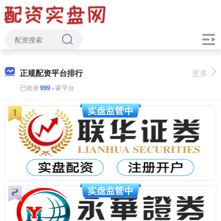
正规配资平台排行
更多
已收录
999
+家平台