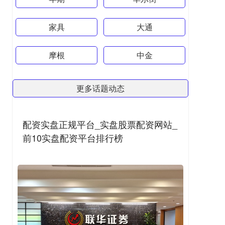
家具
大通
摩根
中金
更多话题动态
配资实盘正规平台_实盘股票配资网站_
前10实盘配资平台排行榜