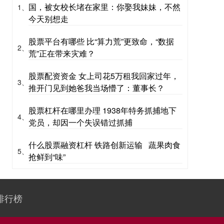
国，被女校长堵在家里：你娶我妹妹，不然
1、
今天别想走
股票平台有哪些 比“算力荒”更致命，“数据
2、
荒”正在带来灾难？
股票配资资金 女上司花5万租我回家过年，
3、
推开门见到她爸我当场懵了：董事长？
股票杠杆在哪里办理 1938年特务抓捕地下
4、
党员，却因一个失误错过抓捕
什么股票融资杠杆 铁路创新运输 蔬果肉食
5、
抢鲜到“味”
排行榜