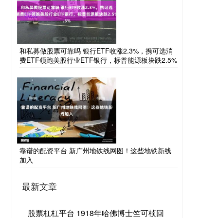
和私募做股票可靠吗 银行ETF收涨2.3%，携可选消
费ETF领跑美股行业ETF银行，标普能源板块跌2.5%
靠谱的配资平台 新广州地铁线网图！这些地铁新线
加入
最新文章
股票杠杠平台 1918年哈佛博士竺可桢回