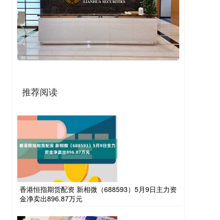
推荐阅读
香港恒指期货配资 新相微（688593）5月9日主力资
金净卖出896.87万元