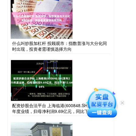
什么叫炒股加杠杆 投顾观市：指数普涨与大分化同
时出现，投资者需谨慎选择方向
配资炒股合法平台 上海临港(600848.SH)发布2025
年度业绩，归母净利润9.69亿元，同比下降12.64%