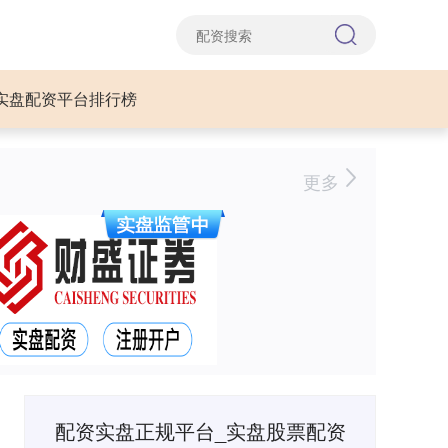
0实盘配资平台排行榜
更多
配资实盘正规平台_实盘股票配资