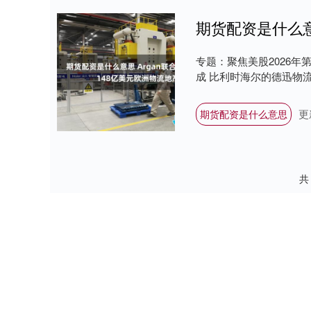
专题：聚焦美股2026年
成 比利时海尔的德迅物流
更
期货配资是什么意思
共