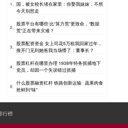
国，被女校长堵在家里：你娶我妹妹，不然
1、
今天别想走
股票平台有哪些 比“算力荒”更致命，“数据
2、
荒”正在带来灾难？
股票配资资金 女上司花5万租我回家过年，
3、
推开门见到她爸我当场懵了：董事长？
股票杠杆在哪里办理 1938年特务抓捕地下
4、
党员，却因一个失误错过抓捕
什么股票融资杠杆 铁路创新运输 蔬果肉食
5、
抢鲜到“味”
排行榜