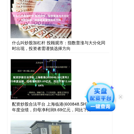
什么叫炒股加杠杆 投顾观市：指数普涨与大分化同
时出现，投资者需谨慎选择方向
配资炒股合法平台 上海临港(600848.SH)发布2025
年度业绩，归母净利润9.69亿元，同比下降12.64%