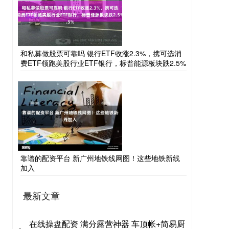
和私募做股票可靠吗 银行ETF收涨2.3%，携可选消
费ETF领跑美股行业ETF银行，标普能源板块跌2.5%
靠谱的配资平台 新广州地铁线网图！这些地铁新线
加入
最新文章
在线操盘配资 满分露营神器 车顶帐+简易厨