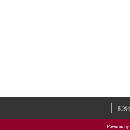
配资
Powered by