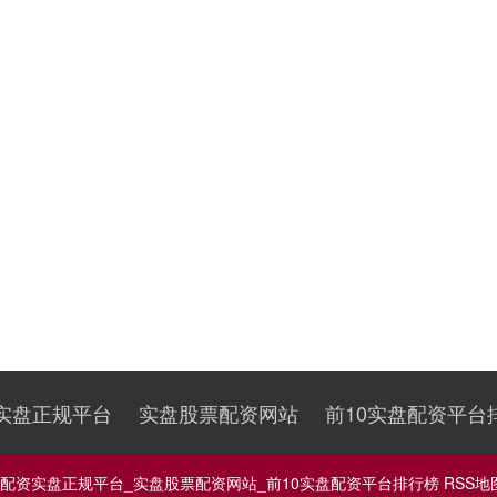
实盘正规平台
实盘股票配资网站
前10实盘配资平台
配资实盘正规平台_实盘股票配资网站_前10实盘配资平台排行榜
RSS地