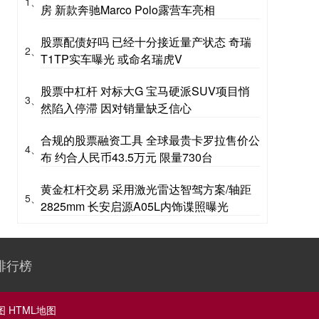
1、
房 新款奔驰Marco Polo露营车亮相
股票配债好吗 已经十分接近量产状态 奇瑞
2、
T1TP实车曝光 或命名瑞虎V
股票中杠杆 对标大G 宝马硬派SUV项目悄
3、
然陷入停滞 因对销量缺乏信心
合规的股票融资工具 全球最贵卡罗拉售价公
4、
布 约合人民币43.5万元 限量730台
黄金杠杆交易 采用激光雷达智驾方案/轴距
5、
2825mm 长安启源A05L内饰谍照曝光
排行榜
图
HTML地图