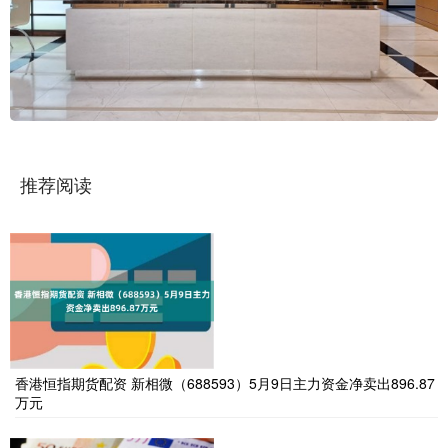
推荐阅读
香港恒指期货配资 新相微（688593）5月9日主力资金净卖出896.87
万元