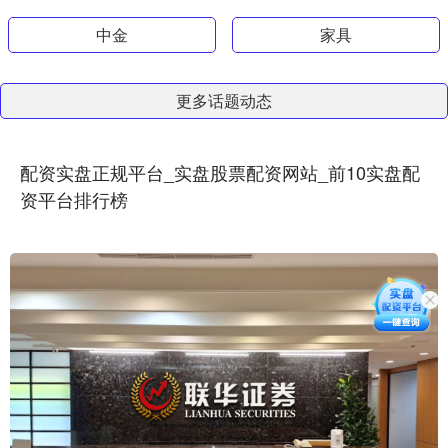
中金
家具
更多话题动态
配资实盘正规平台_实盘股票配资网站_前10实盘配
资平台排行榜